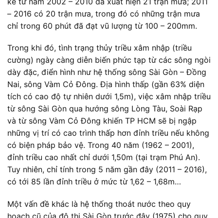
kê từ năm 2002 – 2010 đã xuất hiện 21 trận mưa; 2011
– 2016 có 20 trận mưa, trong đó có những trận mưa
chỉ trong 60 phút đã đạt vũ lượng từ 100 – 200mm.
Trong khi đó, tình trạng thủy triều xâm nhập (triều
cường) ngày càng diễn biến phức tạp từ các sông ngòi
dày đặc, điển hình như hệ thống sông Sài Gòn – Đồng
Nai, sông Vàm Cỏ Đông. Địa hình thấp (gần 63% diện
tích có cao độ tự nhiên dưới 1,5m), việc xâm nhập triều
từ sông Sài Gòn qua hướng sông Lòng Tàu, Soài Rạp
và từ sông Vàm Cỏ Đông khiến TP HCM sẽ bị ngập
những vị trí có cao trình thấp hơn đỉnh triều nếu không
có biện pháp bảo vệ. Trong 40 năm (1962 – 2001),
đỉnh triều cao nhất chỉ dưới 1,50m (tại trạm Phú An).
Tuy nhiên, chỉ tính trong 5 năm gần đây (2011 – 2016),
có tới 85 lần đỉnh triều ở mức từ 1,62 – 1,68m…
Một vấn đề khác là hệ thống thoát nước theo quy
hoạch cũ của đô thị Sài Gòn trước đây (1975) cho quy