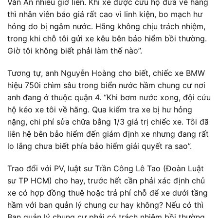
Văn An nhiều giờ liền. Khi xe được cứu hộ đưa về hãng
thì nhân viên báo giá rất cao vì linh kiện, bo mạch hư
hỏng do bị ngâm nước. Hãng không chịu trách nhiệm,
trong khi chỗ tôi gửi xe kêu bên bảo hiểm bồi thường.
Giờ tôi không biết phải làm thế nào”.
Tương tự, anh Nguyễn Hoàng cho biết, chiếc xe BMW
hiệu 750i chìm sâu trong biển nước hầm chung cư nơi
anh đang ở thuộc quận 4. “Khi bơm nước xong, đội cứu
hộ kéo xe tôi về hãng. Qua kiểm tra xe bị hư hỏng
nặng, chi phí sửa chữa bằng 1/3 giá trị chiếc xe. Tôi đã
liên hệ bên bảo hiểm đến giám định xe nhưng đang rất
lo lắng chưa biết phía bảo hiểm giải quyết ra sao”.
Trao đổi với PV, luật sư Trần Công Lê Tao (Đoàn Luật
sư TP HCM) cho hay, trước hết cần phải xác định chủ
xe có hợp đồng thuê hoặc trả phí chỗ để xe dưới tầng
hầm với ban quản lý chung cư hay không? Nếu có thì
Ban quản lý chung cư phải có trách nhiệm bồi thường