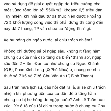
vào sử dụng để giải quyết ngập do triều cường cho
một vùng rộng lớn tới 550km2, khoảng 6,5 triệu dân.
Tuy nhiên, khi nhà đầu tư đã thực hiện được khoảng
72% khối lượng công việc thì phải dừng thi công đến
nay đã 7 tháng, TP vẫn chưa có “động tĩnh” gì.
Xe hư hỏng do ngập nước, ai chịu trách nhiệm?
Không chỉ đường sá bị ngập sâu, không ít tầng hầm
chung cư của nhà cao tầng đã biến “thành ao”, ngập
sâu đến 2 – 3m. Đơn cử như chung cư Ngọc Khánh
(Q.5), Phan Xích Long (Q.Phú Nhuận), chung cư cho
thuê số 71/5 và 71/6 Chu Văn An (Q.Bình Thạnh).
Sau trận mưa lịch sử, câu hỏi đặt ra là, ai sẽ chịu trách
nhiệm khi phương tiện của cư dân để ở tầng hầm
chung cư bị hư hỏng do ngập nước? Anh Lê Tuấn bức
xúc: “Xe ô tô của tôi chìm trong nước ở chung cư Chu