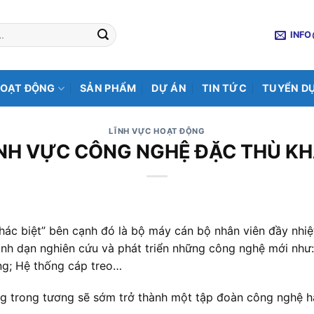
INF
HOẠT ĐỘNG
SẢN PHẨM
DỰ ÁN
TIN TỨC
TUYỂN D
LĨNH VỰC HOẠT ĐỘNG
NH VỰC CÔNG NGHỆ ĐẶC THÙ K
ác biệt” bên cạnh đó là bộ máy cán bộ nhân viên đầy nhiệ
 dạn nghiên cứu và phát triển những công nghệ mới như: 
ng; Hệ thống cáp treo…
 trong tương sẽ sớm trở thành một tập đoàn công nghệ h