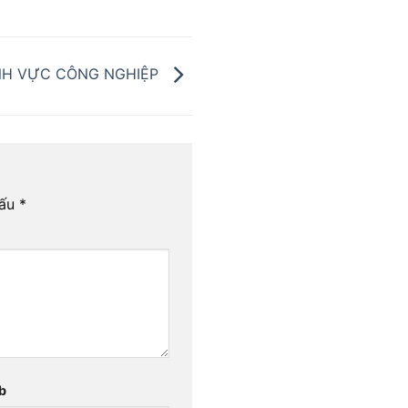
NH VỰC CÔNG NGHIỆP
dấu
*
b