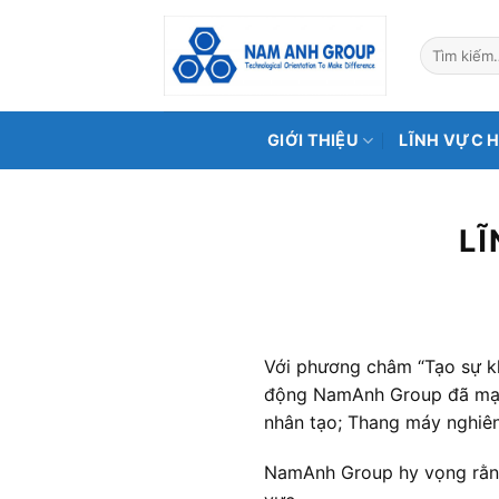
Bỏ
qua
nội
dung
GIỚI THIỆU
LĨNH VỰC 
LĨ
Với phương châm “Tạo sự kh
động NamAnh Group đã mạnh
nhân tạo; Thang máy nghiê
NamAnh Group hy vọng rằng