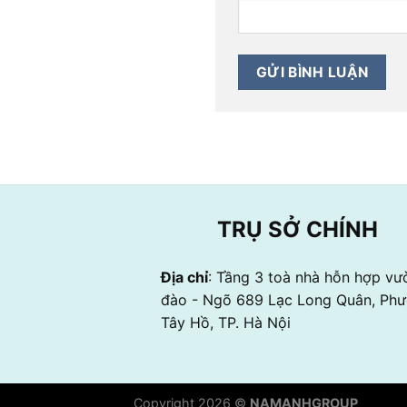
TRỤ SỞ CHÍNH
Địa chỉ
: Tầng 3 toà nhà hỗn hợp vư
đào - Ngõ 689 Lạc Long Quân, Ph
Tây Hồ, TP. Hà Nội
Copyright 2026 ©
NAMANHGROUP