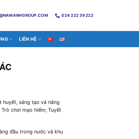
O@NAMANHGROUP.COM
024 222 39 222
ỤNG
LIÊN HỆ
HÁC
t huyết, sáng tạo và năng
Trò chơi mạo hiểm; Tuyết
àng đầu trong nước và khu