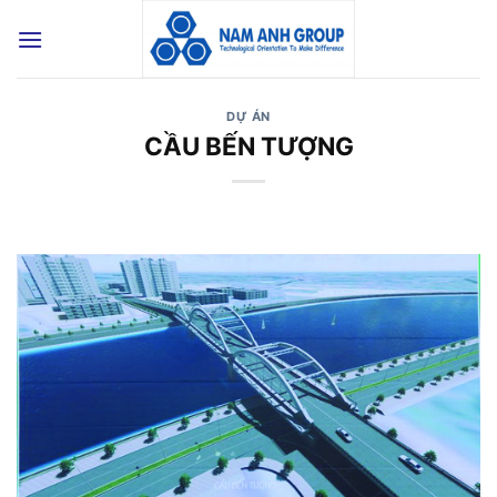
Bỏ
qua
nội
dung
DỰ ÁN
CẦU BẾN TƯỢNG